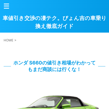
車値引き交渉の凄テク。ぴょん吉の車乗り
換え徹底ガイド
HOME
>
ホンダ S660の値引き相場がわかって
もまだ商談には行くな！