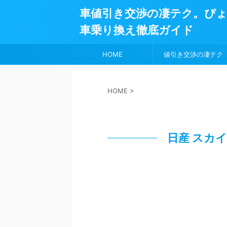
車値引き交渉の凄テク。ぴ
車乗り換え徹底ガイド
HOME
値引き交渉の凄テク
HOME
>
日産 スカ