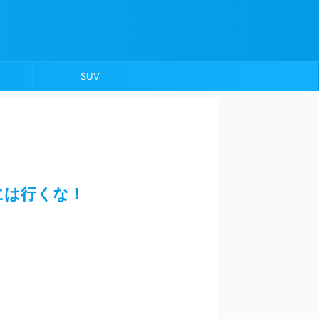
SUV
には行くな！