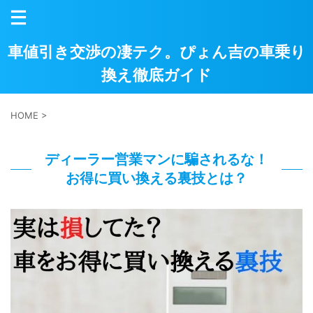
車値引き交渉の凄テク。ぴょん吉の車乗り
換え徹底ガイド
HOME
>
ディーラー営業マンに騙されるな！
お得に買い換える裏技とは？