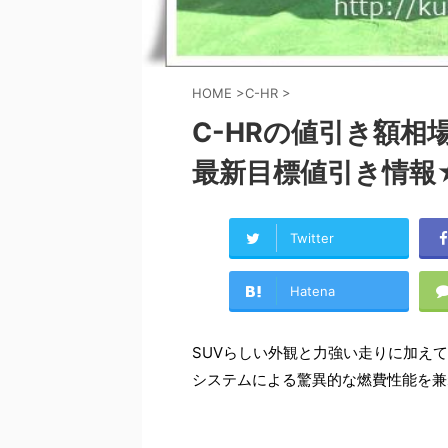
HOME
>
C-HR
>
C-HRの値引き額
最新目標値引き情報
Twitter
Hatena
SUVらしい外観と力強い走りに加え
システムによる驚異的な燃費性能を兼