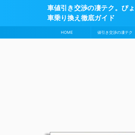
車値引き交渉の凄テク。ぴ
車乗り換え徹底ガイド
HOME
値引き交渉の凄テク