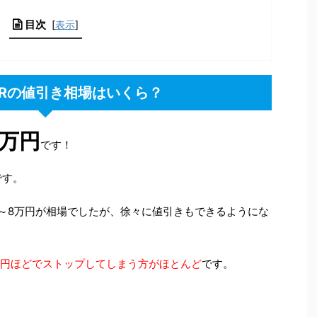
目次
[
表示
]
HRの値引き相場はいくら？
5万円
です！
です。
は5～8万円が相場でしたが、徐々に値引きもできるようにな
万円ほどでストップしてしまう方がほとんど
です。