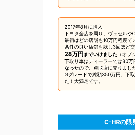
2017年8月に購入。
トヨタ全店を周り、ヴェゼルやC
最初はどの店舗も10万円程度で
条件の良い店舗を残し3回ほど
28万円
までいけました
（オプ
下取り車はディーラーでは80万
なった
ので、買取店に売りまし
Gグレードで総額350万円。下
た！大満足です。
C-HRの