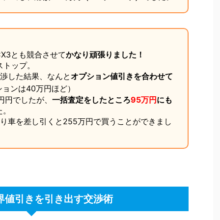
X3とも競合させて
かなり頑張りました！
ストップ。
交渉した結果、なんと
オプション値引きを合わせて
ションは40万円ほど）
円円でしたが、
一括査定をしたところ
95万円
にも
た。
取り車を差し引くと255万円で買うことができまし
限界値引きを引き出す交渉術