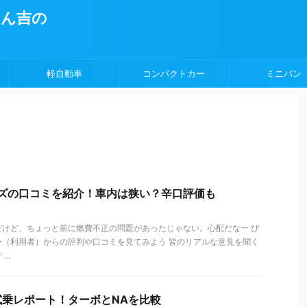
ょん吉の
軽自動車
コンパクトカー
ミニバン
イズの口コミを紹介！車内は狭い？辛口評価も
だけど、ちょっと前に燃費不正の問題があったじゃない。心配だなー ぴ
ー（利用者）からの評判や口コミを見てみよう 皆のリアルな意見を聞く
..
乗レポート！ターボとNAを比較