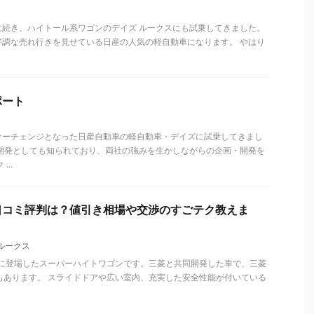
に続き、ハイトール系ワゴンのデイズ ルークスにも試乗してきました。
、好調な売れ行きを見せている日産の人気の軽自動車になります。 やはり
ポート
ナーチェンジとなった日産自動車の軽自動車・デイズに試乗してきまし
同開発としても知られており、両社の強みを生かしながらの企画・開発を
..
口コミ評判は？値引き相場や交渉のすごテク教えま
ルークス
年に登場したスーパーハイトワゴンです。三菱と共同開発した車で、三菱
もあります。 スライドドアや広い室内、充実した安全性能が付いている