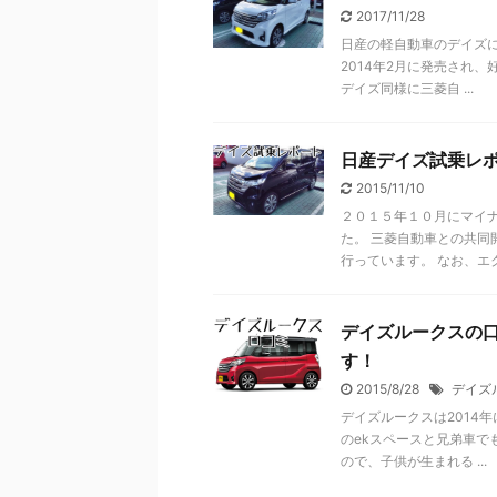
2017/11/28
日産の軽自動車のデイズ
2014年2月に発売され
デイズ同様に三菱自 ...
日産デイズ試乗レ
2015/11/10
２０１５年１０月にマイ
た。 三菱自動車との共
行っています。 なお、エク .
デイズルークスの
す！
2015/8/28
デイズ
デイズルークスは2014
のekスペースと兄弟車で
ので、子供が生まれる ...