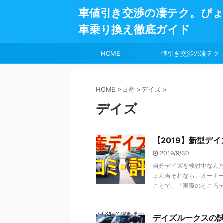
車値引き交渉の凄テク。ぴ
車乗り換え徹底ガイド
HOME
値引き交渉の凄テク
HOME
>
日産
>
デイズ
>
デイズ
【2019】新型デ
2019/9/30
自分デイズを検討中なん
ょん吉それなら、オーナ
ことで、「実際のところデ .
デイズルークスの試