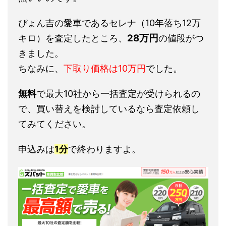
ぴょん吉の愛車であるセレナ（10年落ち12万
28万円
キロ）を査定したところ、
の値段がつ
きました。
ちなみに、
下取り価格は10万円
でした。
無料
で最大10社から一括査定が受けられるの
で、買い替えを検討しているなら査定依頼し
てみてください。
申込みは
1分
で終わりますよ。