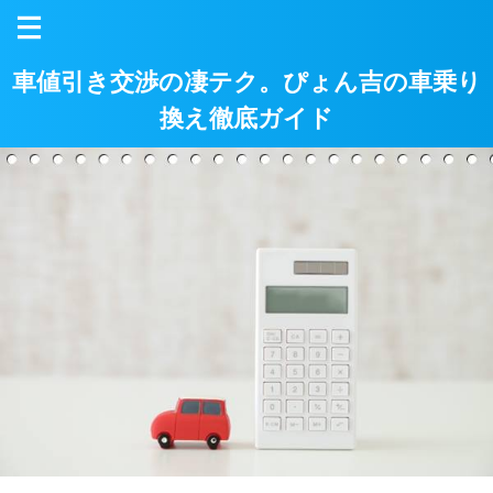
車値引き交渉の凄テク。ぴょん吉の車乗り
換え徹底ガイド