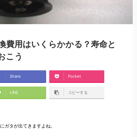
換費用はいくらかかる？寿命と
おこう
Share
Pocket
LINE
コピーする
ちにガタが出てきますよね。