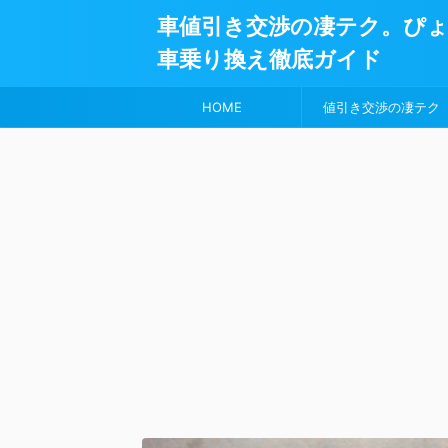
車値引き交渉の凄テク。ぴ
車乗り換え徹底ガイド
HOME
値引き交渉の凄テク