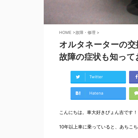
HOME
>
故障・修理
>
オルタネーターの交
故障の症状も知って
Twitter
Hatena
こんにちは。車大好きぴょん吉です！
10年以上車に乗っていると、あちこ