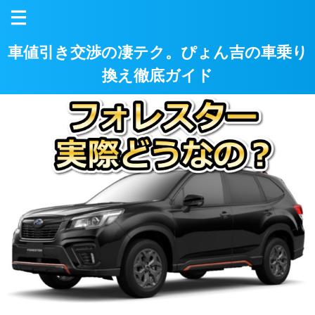
車値引き交渉の凄テク。ぴょん吉の車乗り
換え徹底ガイド